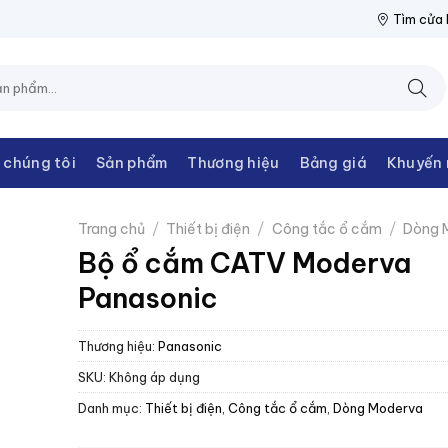
N THANH CHÂU
NPP THIẾT BỊ ĐIỆN THANH CHÂU
NPP THIẾT B
Tìm cửa
 chúng tôi
Sản phẩm
Thương hiệu
Bảng giá
Khuyến 
Trang chủ
/
Thiết bị điện
/
Công tắc ổ cắm
/
Dòng 
Bộ ổ cắm CATV Moderva
Panasonic
Thương hiệu:
Panasonic
SKU:
Không áp dụng
Danh mục:
Thiết bị điện
,
Công tắc ổ cắm
,
Dòng Moderva