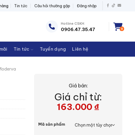
Ị ĐIỆN THANH CHÂU
 hàng
Tin tức
Câu hỏi thường gặp
Đăng nhập
Hotline CSKH:
0906.47.35.47
0
mãi
Tin tức
Tuyển dụng
Liên hệ
Moderva
Giá bán:
Giá chỉ từ:
163.000
₫
Mã sản phẩm