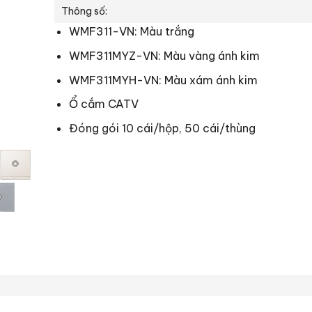
Thông số:
WMF311-VN: Màu trắng
WMF311MYZ-VN: Màu vàng ánh kim
WMF311MYH-VN: Màu xám ánh kim
Ổ cắm CATV
Đóng gói 10 cái/hộp, 50 cái/thùng