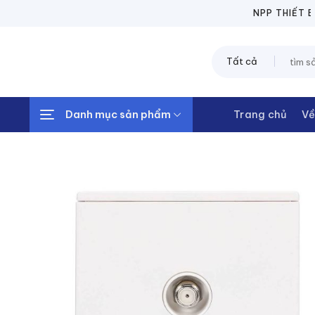
Chuyển
NPP THIẾT BỊ ĐIỆ
đến
nội
Tìm
dung
kiếm:
Danh mục sản phẩm
Trang chủ
Về