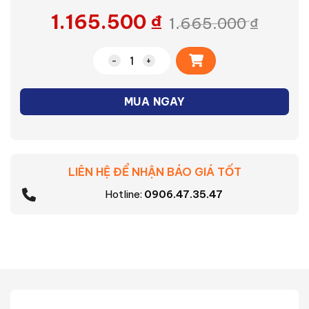
1.165.500
₫
1.665.000
₫
Alternative:
Quạt bàn Mitsubishi D16-GV CY-RD số 
MUA NGAY
LIÊN HỆ ĐỂ NHẬN BÁO GIÁ TỐT
Hotline:
0906.47.35.47