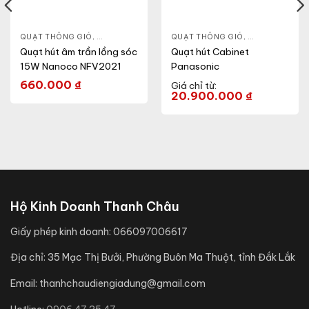
QUẠT TRẦN
QUẠT THÔNG GIÓ
,
QUẠT GẮN TƯỜNG
,
QUẠT ÂM TRẦN
,
QUẠT ĐIỆN, QUẠT TRẦN
QUẠT THÔNG GIÓ
,
QUẠT CABINE
Quạt hút âm trần lồng sóc
Quạt hút Cabinet
15W Nanoco NFV2021
Panasonic
660.000
₫
Giá chỉ từ:
20.900.000
₫
Hộ Kinh Doanh Thanh Châu
Giấy phép kinh doanh:
066097006617
Địa chỉ:
35 Mạc Thị Bưởi, Phường Buôn Ma Thuột, tỉnh Đắk Lắk
Email:
thanhchaudiengiadung@gmail.com