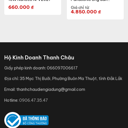
Ø150mm
660.000
₫
Giá chỉ từ:
4.850.000
₫
Hộ Kinh Doanh Thanh Châu
Giấy phép kinh doanh:
066097006617
Địa chỉ:
35 Mạc Thị Bưởi, Phường Buôn Ma Thuột, tỉnh Đắk Lắk
Email:
thanhchaudiengiadung@gmail.com
Hotline:
0906.47.35.47