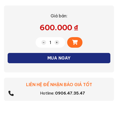
Giá bán:
600.000
₫
Alternative:
Quạt bàn B3 Nanoco NTF1209G số lượ
MUA NGAY
LIÊN HỆ ĐỂ NHẬN BÁO GIÁ TỐT
Hotline:
0906.47.35.47