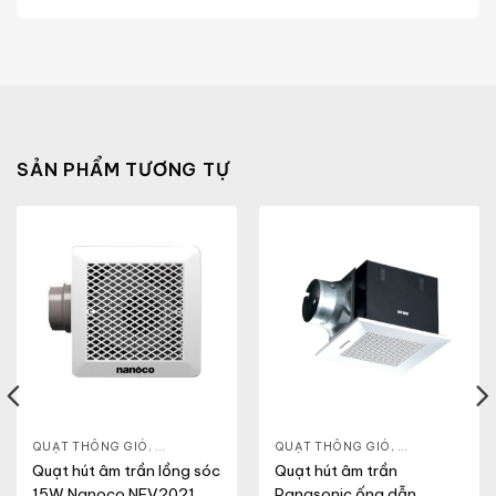
SẢN PHẨM TƯƠNG TỰ
ẦN
,
QUẠT ĐIỆN, QUẠT TRẦN
QUẠT THÔNG GIÓ
,
QUẠT ÂM TRẦN
,
QUẠT ĐIỆN, QUẠT TRẦN
QUẠT THÔNG GIÓ
,
QUẠT ÂM TRẦ
Quạt hút âm trần lồng sóc
Quạt hút âm trần
15W Nanoco NFV2021
Panasonic ống dẫn