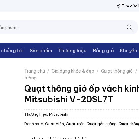
ỆN THANH CHÂU
NPP THIẾT BỊ ĐIỆN THANH CHÂU
NPP THIẾT 
Tìm cửa
 chúng tôi
Sản phẩm
Thương hiệu
Bảng giá
Khuyến 
Trang chủ
/
Gia dụng khỏe & đẹp
/
Quạt thông gió
/
tường
Quạt thông gió ốp vách kín
Mitsubishi V-20SL7T
Thương hiệu:
Mitsubishi
Danh mục:
Quạt điện, Quạt trần
,
Quạt gắn tường
,
Quạt thôn