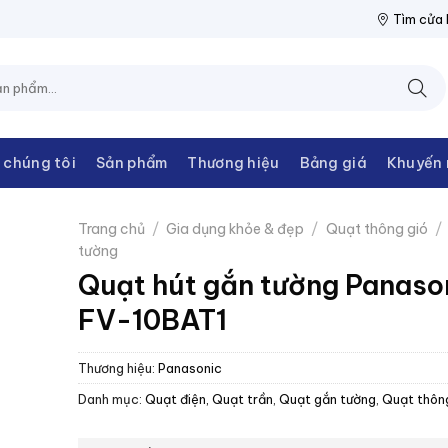
IỆN THANH CHÂU
NPP THIẾT BỊ ĐIỆN THANH CHÂU
NPP THIẾT 
Tìm cửa
 chúng tôi
Sản phẩm
Thương hiệu
Bảng giá
Khuyến 
Trang chủ
/
Gia dụng khỏe & đẹp
/
Quạt thông gió
/
tường
Quạt hút gắn tường Panaso
FV-10BAT1
Thương hiệu:
Panasonic
Danh mục:
Quạt điện, Quạt trần
,
Quạt gắn tường
,
Quạt thôn