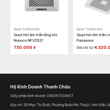
UẠT TRẦN
,
QUẠT THÔNG GIÓ
QUẠT GẮN TƯỜNG
,
QUẠT ÂM TRẦN
,
QUẠT ĐIỆN, QUẠT TRẦN
QUẠT THÔNG GIÓ
,
QUẠ
Quạt hút âm trần lồng sóc
Quạt hút âm trần c
Nanoco NFV2521
Panasonic
730.000
₫
4.320.
Giá chỉ từ:
Hộ Kinh Doanh Thanh Châu
Giấy phép kinh doanh:
066097006617
Địa chỉ:
35 Mạc Thị Bưởi, Phường Buôn Ma Thuột, tỉnh Đắk Lắ