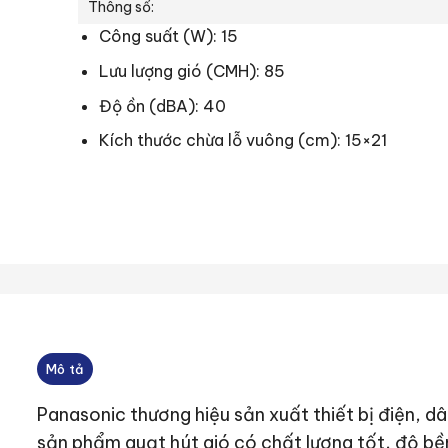
Thông số:
Công suất (W): 15
Lưu lượng gió (CMH): 85
Độ ồn (dBA): 40
Kích thước chừa lỗ vuông (cm): 15×21
Mô tả
Panasonic thương hiệu sản xuất thiết bị điện, d
sản phẩm quạt hút gió có chất lượng tốt, độ bề