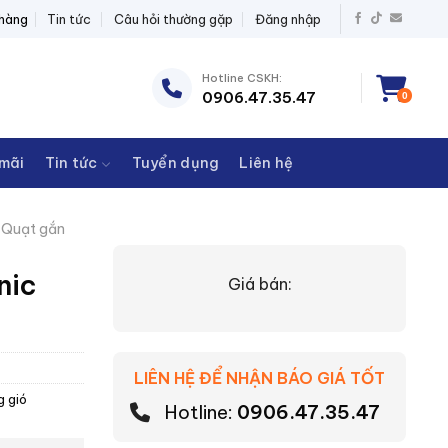
BỊ ĐIỆN THANH CHÂU
 hàng
Tin tức
Câu hỏi thường gặp
Đăng nhập
Hotline CSKH:
0906.47.35.47
0
mãi
Tin tức
Tuyển dụng
Liên hệ
Quạt gắn
nic
Giá bán:
LIÊN HỆ ĐỂ NHẬN BÁO GIÁ TỐT
g gió
Hotline:
0906.47.35.47