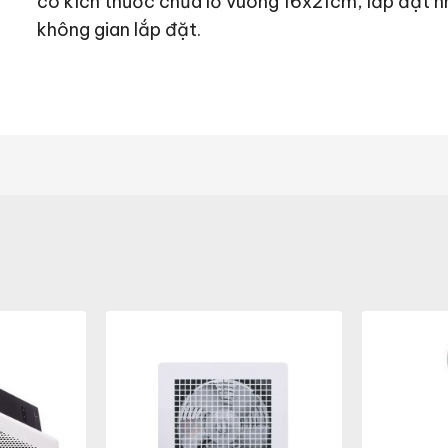
có kích thước chừa lỗ vuông 16x21cm, lắp đặt 
không gian lắp đặt.