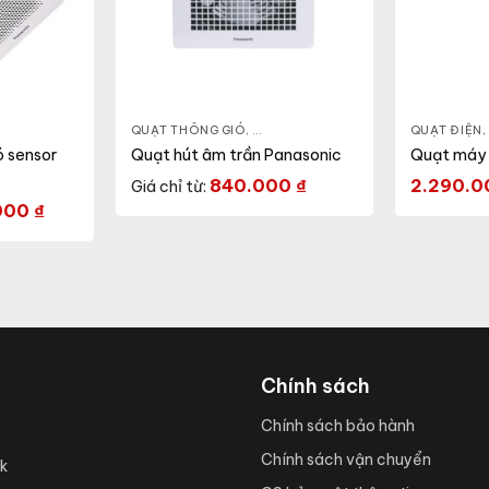
T ÂM TRẦN
,
QUẠT ĐIỆN, QUẠT TRẦN
QUẠT THÔNG GIÓ
,
QUẠT ÂM TRẦN
,
QUẠT ĐIỆN, QUẠT T
QUẠT ĐIỆN,
ó sensor
Quạt hút âm trần Panasonic
Quạt máy
840.000
₫
2.290.
Giá chỉ từ:
000
₫
Chính sách
Chính sách bảo hành
Chính sách vận chuyển
k