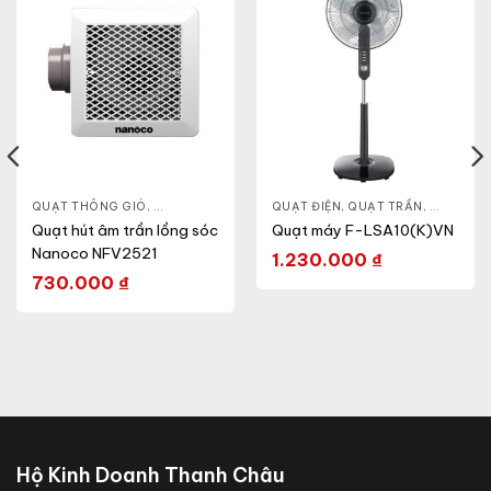
ẦN
,
QUẠT ĐIỆN, QUẠT TRẦN
QUẠT THÔNG GIÓ
,
QUẠT ÂM TRẦN
,
QUẠT ĐIỆN, QUẠT TRẦN
QUẠT ĐIỆN, QUẠT TRẦN
,
QUẠT ĐỨ
Quạt hút âm trần lồng sóc
Quạt máy F-LSA10(K)VN
Nanoco NFV2521
1.230.000
₫
730.000
₫
Hộ Kinh Doanh Thanh Châu