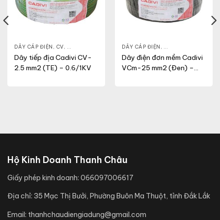
NG
,
VCMT
DÂY CÁP ĐIỆN
,
CV
,
DÂY ĐIỆN DÂN DỤNG
DÂY CÁP ĐIỆN
,
DÂY ĐIỆN DÂN DỤN
Dây tiếp địa Cadivi CV-
Dây điện đơn mềm Cadivi
2.5 mm2 (TE) – 0.6/1KV
VCm-25 mm2 (Đen) –
0.6/1KV
Hộ Kinh Doanh Thanh Châu
Giấy phép kinh doanh:
066097006617
Địa chỉ:
35 Mạc Thị Bưởi, Phường Buôn Ma Thuột, tỉnh Đắk Lắk
Email:
thanhchaudiengiadung@gmail.com