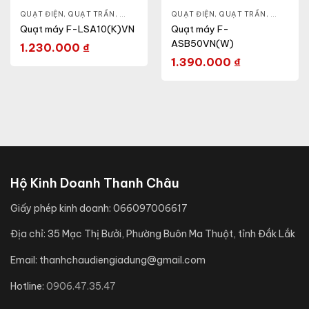
QUẠT TRẦN
QUẠT ĐIỆN, QUẠT TRẦN
,
QUẠT GẮN TƯỜNG
,
QUẠT ĐỨNG
QUẠT ĐIỆN, QUẠT TRẦN
,
QUẠT ĐỨ
Quạt máy F-LSA10(K)VN
Quạt máy F-
ASB50VN(W)
1.230.000
₫
1.390.000
₫
Hộ Kinh Doanh Thanh Châu
Giấy phép kinh doanh:
066097006617
Địa chỉ:
35 Mạc Thị Bưởi, Phường Buôn Ma Thuột, tỉnh Đắk Lắk
Email:
thanhchaudiengiadung@gmail.com
Hotline:
0906.47.35.47