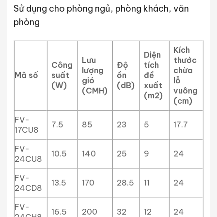
Sử dụng cho phòng ngủ, phòng khách, văn
phòng
Kích
Diện
Lưu
thước
Công
Độ
tích
lượng
chừa
Mã số
suất
ồn
đề
gió
lỗ
(W)
(dB)
xuất
(CMH)
vuông
(m2)
(cm)
FV-
7.5
85
23
5
17.7
17CU8
FV-
10.5
140
25
9
24
24CU8
FV-
13.5
170
28.5
11
24
24CD8
FV-
16.5
200
32
12
24