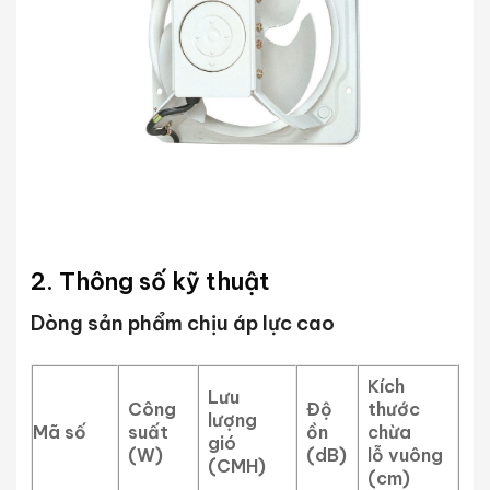
2. Thông số kỹ thuật
Dòng sản phẩm chịu áp lực cao
Kích
Lưu
Công
Độ
thước
lượng
Mã số
suất
ồn
chừa
gió
(W)
(dB)
lỗ vuông
(CMH)
(cm)