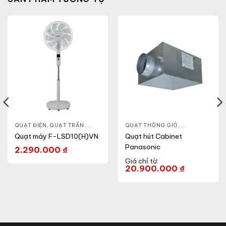
ĐỨNG
QUẠT ĐIỆN, QUẠT TRẦN
,
QUẠT ĐỨNG
QUẠT THÔNG GIÓ
,
QUẠT CABINE
Quạt máy F-LSD10(H)VN
Quạt hút Cabinet
Panasonic
2.290.000
₫
Giá chỉ từ:
20.900.000
₫