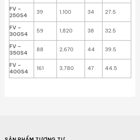
FV –
39
1,100
34
27.5
25GS4
FV –
59
1,820
38
32.5
30GS4
FV –
88
2,670
44
39.5
35GS4
FV –
161
3,780
47
44.5
40GS4
SẢN PHẨM TƯƠNG TỰ