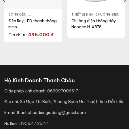
BÓNG ĐÈN
,
ĐÈN THÔNG MINH
,
THIẾT BỊ ĐIỆN
THIẾT BỊ ĐIỆN
,
CHUÔNG ĐIỆN
Đèn Ray LED thanh thông
Chuông điện không dây
minh
Nanoco NJX378
495.000
₫
Giá chỉ từ:
Hộ Kinh Doanh Thanh Châu
Giấy phép kinh doanh:
066097006617
Địa chỉ:
35 Mạc Thị Bưởi, Phường Buôn Ma Thuột, tỉnh Đắk Lắk
Email:
thanhchaudiengiadung@gmail.com
Hotline:
0906.47.35.47