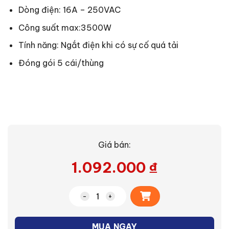
Dòng điện: 16A – 250VAC
Công suất max:3500W
Tính năng: Ngắt điện khi có sự cố quá tải
Đóng gói 5 cái/thùng
Giá bán:
1.092.000
₫
Alternative:
Ổ cắm có dây Panasonic WCHG28334 s
MUA NGAY