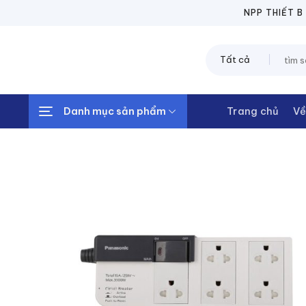
Chuyển
NPP THIẾT BỊ ĐI
đến
nội
Tìm
dung
kiếm:
Danh mục sản phẩm
Trang chủ
Về