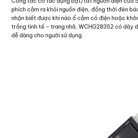
Công tắc có tác dụng bật/tắt nguồn điện của 5 
phích cắm ra khỏi nguồn điện, đồng thời đèn bá
nhận biết được khi nào ổ cắm có điện hoặc khô
trắng tinh tế – trang nhã, WCHG28352 có dây d
dễ dàng cho người sử dụng.