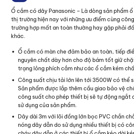
Ổ cắm có dây Panasonic – Là dòng sản phẩm ổ 
thị trường hiện nay với những ưu điểm cùng côn
trường hợp mất an toàn thường hay gặp phải đối
khác.
Ổ cắm có màn che đảm bảo an toàn, tiếp đi
nguyên chất dày hơn cho độ bám tốt giữ chặ
trạng lỏng phích cắm như các ổ cắm kém chấ
Công suất chịu tải lớn lên tới 3500W có thể sử
Sản phẩm được lắp thêm cầu giao bảo vệ chố
công suất cho phép thiết bị sẽ tự động ngắt 
sử dụng của sản phẩm.
Dây dài 3m với lõi đồng lớn bọc PVC chắn chắ
nóng dây dẫn do sử dụng nhiều thiết bị có c
cháy dây dẫn ở các thiết bị ổ cắm kéo dài ké