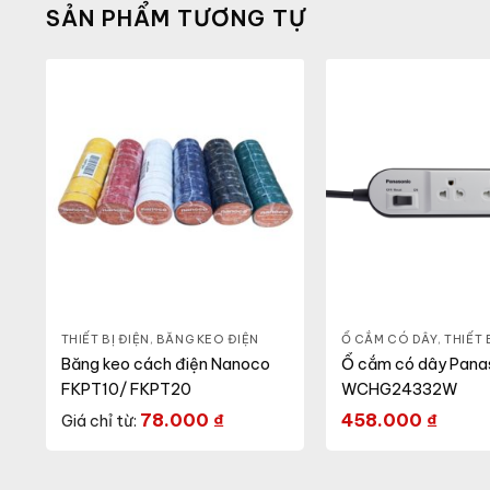
SẢN PHẨM TƯƠNG TỰ
THIẾT BỊ ĐIỆN
,
BĂNG KEO ĐIỆN
Ổ CẮM CÓ DÂY
,
THIẾT 
Băng keo cách điện Nanoco
Ổ cắm có dây Pana
FKPT10/ FKPT20
WCHG24332W
78.000
₫
458.000
₫
Giá chỉ từ: