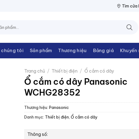
ỆN THANH CHÂU
NPP THIẾT BỊ ĐIỆN THANH CHÂU
NPP THIẾT 
Tìm cửa
 chúng tôi
Sản phẩm
Thương hiệu
Bảng giá
Khuyến 
Trang chủ
/
Thiết bị điện
/
Ổ cắm có dây
Ổ cắm có dây Panasonic
WCHG28352
Thương hiệu:
Panasonic
Danh mục:
Thiết bị điện
,
Ổ cắm có dây
Thông số: