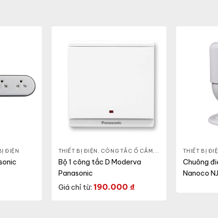
BỊ ĐIỆN
THIẾT BỊ ĐIỆN
,
CÔNG TẮC Ổ CẮM
,
DÒNG MODERVA
THIẾT BỊ ĐI
sonic
Bộ 1 công tắc D Moderva
Chuông đi
Panasonic
Nanoco N
190.000
₫
Giá chỉ từ: