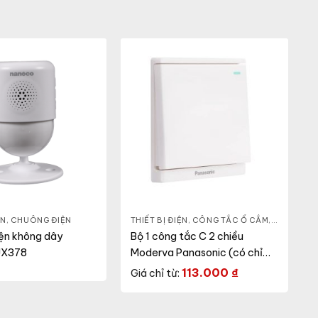
ỆN
,
CHUÔNG ĐIỆN
THIẾT BỊ ĐIỆN
,
CÔNG TẮC Ổ CẮM
,
DÒNG MO
ện không dây
Bộ 1 công tắc C 2 chiều
JX378
Moderva Panasonic (có chỉ
báo)
113.000
₫
Giá chỉ từ: