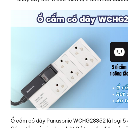
Ổ cắm có dây Panasonic WCHG28352 là loại 5 ổ