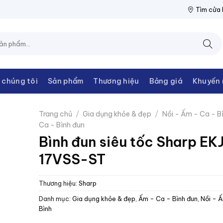
THANH CHÂU
NPP THIẾT BỊ ĐIỆN THANH CHÂU
NPP THIẾT BỊ 
Tìm cửa
 chúng tôi
Sản phẩm
Thương hiệu
Bảng giá
Khuyến 
Trang chủ
/
Gia dụng khỏe & đẹp
/
Nồi - Ấm - Ca - B
Ca - Bình đun
Bình đun siêu tốc Sharp EK
17VSS-ST
Thương hiệu:
Sharp
Danh mục:
Gia dụng khỏe & đẹp
,
Ấm - Ca - Bình đun
,
Nồi - 
Bình