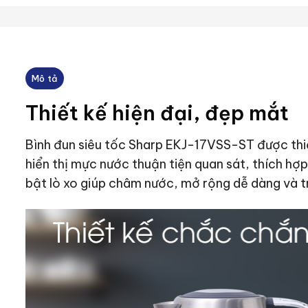
Mô tả
Thiết kế hiện đại, đẹp mắt
Bình đun siêu tốc Sharp EKJ-17VSS-ST được thiế
hiển thị mực nước thuận tiện quan sát, thích hợ
bật lò xo giúp châm nước, mở rộng dễ dàng và tr