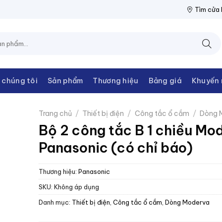
N THANH CHÂU
NPP THIẾT BỊ ĐIỆN THANH CHÂU
NPP THIẾT BỊ
Tìm cửa
 chúng tôi
Sản phẩm
Thương hiệu
Bảng giá
Khuyến 
Trang chủ
/
Thiết bị điện
/
Công tắc ổ cắm
/
Dòng 
Bộ 2 công tắc B 1 chiều Mo
Panasonic (có chỉ báo)
Thương hiệu:
Panasonic
SKU:
Không áp dụng
Danh mục:
Thiết bị điện
,
Công tắc ổ cắm
,
Dòng Moderva