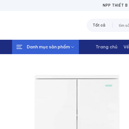
Chuyển
NPP THIẾT BỊ ĐIỆ
đến
nội
Tìm
dung
kiếm:
Danh mục sản phẩm
Trang chủ
Về