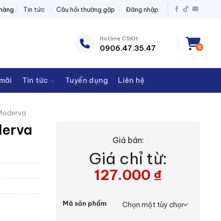
 ĐIỆN THANH CHÂU
 hàng
Tin tức
Câu hỏi thường gặp
Đăng nhập
Hotline CSKH:
0906.47.35.47
0
mãi
Tin tức
Tuyển dụng
Liên hệ
Moderva
derva
Giá bán:
Giá chỉ từ:
127.000
₫
Mã sản phẩm