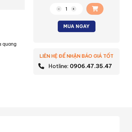
Bộ 2 công tắc B 1 chiều Moderva Pa
MUA NGAY
Alternative:
dạ quang
LIÊN HỆ ĐỂ NHẬN BÁO GIÁ TỐT
Hotline:
0906.47.35.47