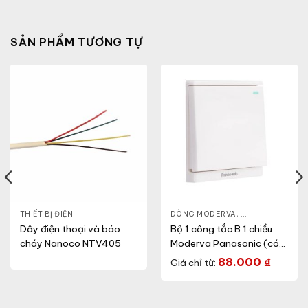
SẢN PHẨM TƯƠNG TỰ
THIẾT BỊ ĐIỆN
,
DÂY CÁP MẠNG
DÒNG MODERVA
,
CÔNG TẮC Ổ CẮ
Dây điện thoại và báo
Bộ 1 công tắc B 1 chiều
cháy Nanoco NTV405
Moderva Panasonic (có
chỉ báo)
88.000
₫
Giá chỉ từ: