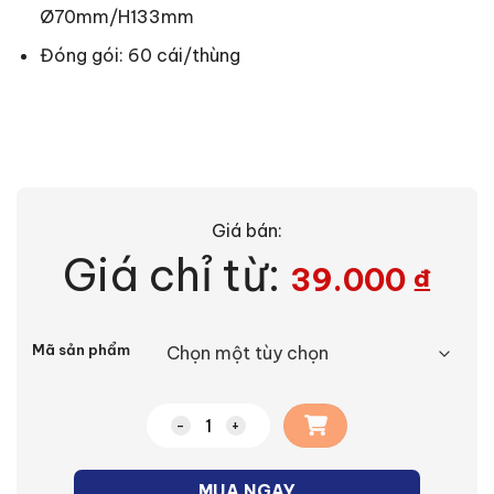
Ø70mm/H133mm
Đóng gói: 60 cái/thùng
Giá bán:
Giá chỉ từ:
39.000
₫
Alternative:
Mã sản phẩm
Bóng Đèn LED Bulb Tròn Nanoco Công S
MUA NGAY