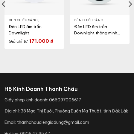
NLIGHT
ĐÈN CHIẾU SÁNG
,
THIẾT BỊ CHIẾU SÁNG
,
ĐÈN LED DOWNLIGHT
ĐÈN CHIẾU SÁNG
,
THIẾT BỊ CHIẾU SÁNG
,
ĐÈN LED DOWN
Đèn LED âm trần
Đèn LED âm trần
Downlight
Downlight thông minh
xoay góc (Model:
171.000
₫
Giá chỉ từ:
AT39.BLE 76/12W)
Hộ Kinh Doanh Thanh Châu
Giấy phép kinh doanh:
066097006617
Địa chỉ:
35 Mạc Thị Bưởi, Phường Buôn Ma Thuột, tỉnh Đắk Lắk
Email:
thanhchaudiengiadung@gmail.com
Hotline:
0906.47.35.47