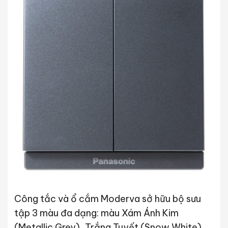
Công tắc và ổ cắm Moderva sở hữu bộ sưu
tập 3 màu đa dạng: màu Xám Ánh Kim
(Metallic Grey), Trắng Tuyết (Snow White),