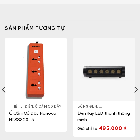
SẢN PHẨM TƯƠNG TỰ
THIẾT BỊ ĐIỆN
,
Ổ CẮM CÓ DÂY
BÓNG ĐÈN
,
ĐÈN THÔNG MINH
,
THI
Ổ Cắm Có Dây Nanoco
Đèn Ray LED thanh thông
NES3320-5
minh
495.000
₫
Giá chỉ từ: