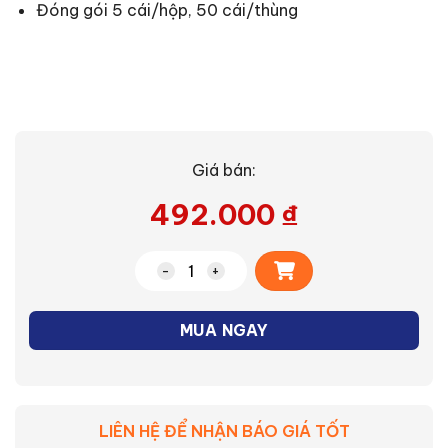
Đóng gói 5 cái/hộp, 50 cái/thùng
Giá bán:
492.000
₫
Alternative:
Công tắc D Wide Series Panasonic WN
MUA NGAY
LIÊN HỆ ĐỂ NHẬN BÁO GIÁ TỐT