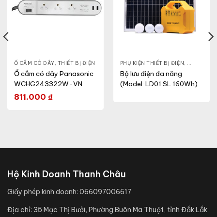
HIẾT BỊ ĐIỆN
Ổ CẮM CÓ DÂY
,
THIẾT BỊ ĐIỆN
PHỤ KIỆN THIẾT BỊ ĐIỆN
,
THIẾT BỊ Đ
Ổ cắm có dây Panasonic
Bộ lưu điện đa năng
WCHG243322W-VN
(Model: LD01.SL 160Wh)
811.000
₫
Hộ Kinh Doanh Thanh Châu
Giấy phép kinh doanh:
066097006617
Địa chỉ:
35 Mạc Thị Bưởi, Phường Buôn Ma Thuột, tỉnh Đắk Lắk