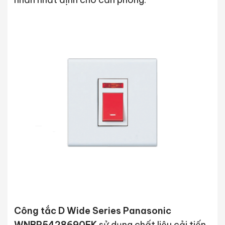
Công tắc D Wide Series Panasonic
WNBP5428690FK
sử dụng chất liệu cải tiến