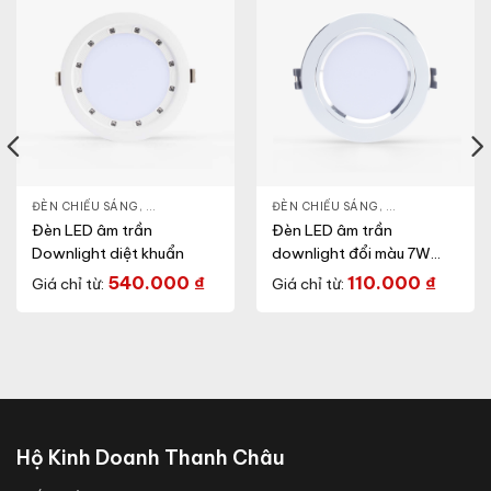
NLIGHT
ĐÈN CHIẾU SÁNG
,
THIẾT BỊ CHIẾU SÁNG
,
ĐÈN LED DOWNLIGHT
ĐÈN CHIẾU SÁNG
,
THIẾT BỊ CHIẾU SÁNG
,
ĐÈN LED DOWN
Đèn LED âm trần
Đèn LED âm trần
Downlight diệt khuẩn
downlight đổi màu 7W
viền bạc
540.000
₫
110.000
₫
Giá chỉ từ:
Giá chỉ từ:
Hộ Kinh Doanh Thanh Châu