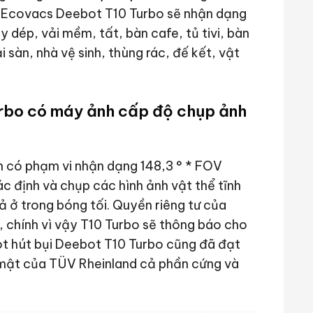
à Ecovacs Deebot T10 Turbo sẽ nhận dạng
 dép, vải mềm, tất, bàn cafe, tủ tivi, bàn
i sàn, nhà vệ sinh, thùng rác, đế kết, vật
rbo có máy ảnh cấp độ chụp ảnh
 có phạm vi nhận dạng 148,3 ° * FOV
c định và chụp các hình ảnh vật thể tĩnh
 ở trong bóng tối. Quyền riêng tư của
, chính vì vậy T10 Turbo sẽ thông báo cho
ot hút bụi Deebot T10 Turbo cũng đã đạt
 mật của TÜV Rheinland cả phần cứng và