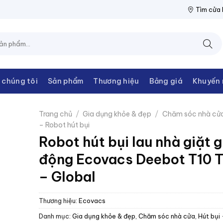
THANH CHÂU
NPP THIẾT BỊ ĐIỆN THANH CHÂU
NPP THIẾT BỊ 
Tìm cửa
 chúng tôi
Sản phẩm
Thương hiệu
Bảng giá
Khuyến 
Trang chủ
/
Gia dụng khỏe & đẹp
/
Chăm sóc nhà cử
– Robot hút bụi
Robot hút bụi lau nhà giặt g
động Ecovacs Deebot T10 
– Global
Thương hiệu:
Ecovacs
Danh mục:
Gia dụng khỏe & đẹp
,
Chăm sóc nhà cửa
,
Hút bụi