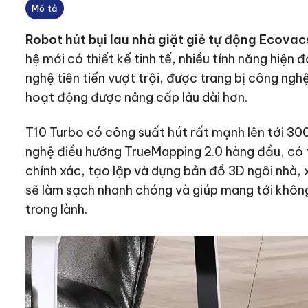
Mô tả
Robot hút bụi lau nhà giặt giẻ tự động Ecova
hệ mới có
thiết kế tinh tế, nhiều tính năng hiện 
nghệ tiên tiến vượt trội, được trang bị công ngh
hoạt động được nâng cấp lâu dài hơn.
T10 Turbo có công suất hút rất mạnh lên tới 30
nghệ điều hướng TrueMapping 2.0 hàng đầu, có
chính xác, tạo lập và dựng bản đồ 3D ngôi nhà, 
sẽ làm sạch nhanh chóng và giúp mang tới khôn
trong lành.