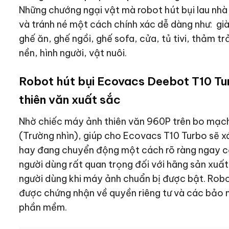
Những chướng ngại vật mà robot hút bụi lau nh
và tránh né một cách chính xác dễ dàng như: giày
ghế ăn, ghế ngồi, ghế sofa, cửa, tủ tivi, thảm trả
nền, hình người, vật nuôi.
Robot hút bụi Ecovacs Deebot T10 Tu
thiên văn xuất sắc
Nhờ chiếc máy ảnh thiên văn 960P trên bo mạch
(Trường nhìn), giúp cho Ecovacs T10 Turbo sẽ xá
hay đang chuyển động một cách rõ ràng ngay cả
người dùng rất quan trọng đối với hãng sản xuất
người dùng khi máy ảnh chuẩn bị được bật. Rob
được chứng nhận về quyền riêng tư và các bảo
phần mềm.