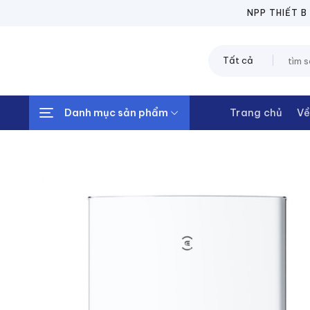
Chuyển
NPP THIẾT BỊ ĐIỆN 
đến
nội
Tìm
dung
kiếm:
Danh mục sản phẩm
Trang chủ
Về