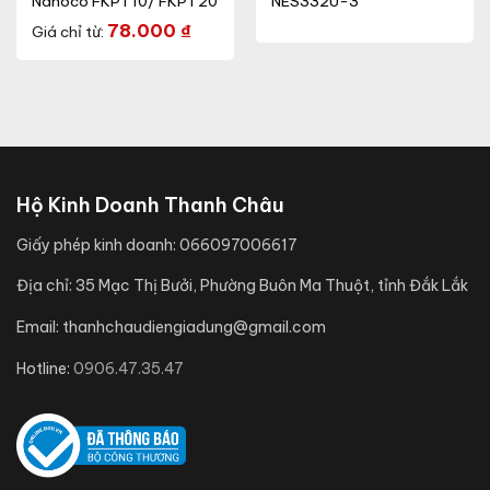
Nanoco FKPT10/ FKPT20
NES332U-3
78.000
₫
Giá chỉ từ:
Hộ Kinh Doanh Thanh Châu
Giấy phép kinh doanh:
066097006617
Địa chỉ:
35 Mạc Thị Bưởi, Phường Buôn Ma Thuột, tỉnh Đắk Lắk
Email:
thanhchaudiengiadung@gmail.com
Hotline:
0906.47.35.47