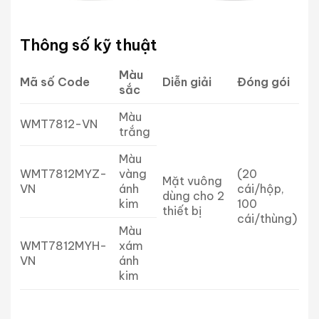
Thông số kỹ thuật
Màu
Mã số Code
Diễn giải
Đóng gói
sắc
Màu
WMT7812-VN
trắng
Màu
WMT7812MYZ-
vàng
(20
Mặt vuông
VN
ánh
cái/hộp,
dùng cho 2
kim
100
thiết bị
cái/thùng)
Màu
WMT7812MYH-
xám
VN
ánh
kim