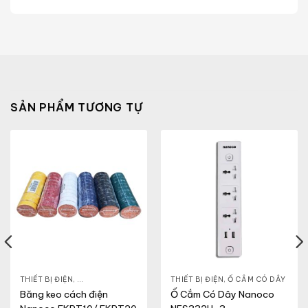
SẢN PHẨM TƯƠNG TỰ
THIẾT BỊ ĐIỆN
,
BĂNG KEO ĐIỆN
THIẾT BỊ ĐIỆN
,
Ổ CẮM CÓ DÂY
Băng keo cách điện
Ổ Cắm Có Dây Nanoco