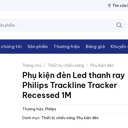
N THANH CHÂU
NPP THIẾT BỊ ĐIỆN THANH CHÂU
NPP THIẾT BỊ
Tìm cửa
 chúng tôi
Sản phẩm
Thương hiệu
Bảng giá
Khuyến 
Trang chủ
/
Thiết bị chiếu sáng
/
Phụ kiện đèn
Phụ kiện đèn Led thanh ray
Philips Trackline Tracker
Recessed 1M
Thương hiệu:
Philips
Danh mục:
Thiết bị chiếu sáng
,
Phụ kiện đèn