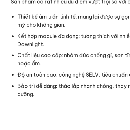
Sản phẩm có rất nhiều ưu điểm vượt trội so với 
Thiết kế âm trần tinh tế: mang lại được sự g
mỹ cho không gian.
Kết hợp module đa dạng: tương thích với nhiều 
Downlight.
Chất liệu cao cấp: nhôm đúc chống gỉ, sơn tĩn
hoặc ẩm.
Độ an toàn cao: công nghệ SELV, tiêu chuẩn 
Bảo trì dễ dàng
:
tháo lắp nhanh chóng, thay m
dưỡng.