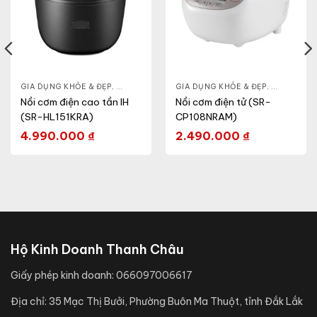
- CA - BÌNH
GIA DỤNG KHỎE & ĐẸP
,
NỒI CƠM ĐIỆN
,
NỒI - ẤM - CA - BÌNH
GIA DỤNG KHỎE & ĐẸP
,
NỒI CƠM ĐIỆN
,
NỒI - ẤM -
Nồi cơm điện cao tần IH
Nồi cơm điện tử (SR-
(SR-HL151KRA)
CP108NRAM)
4.990.000
₫
2.490.000
₫
Hộ Kinh Doanh Thanh Châu
Giấy phép kinh doanh:
066097006617
Địa chỉ:
35 Mạc Thị Bưởi, Phường Buôn Ma Thuột, tỉnh Đắk Lắk