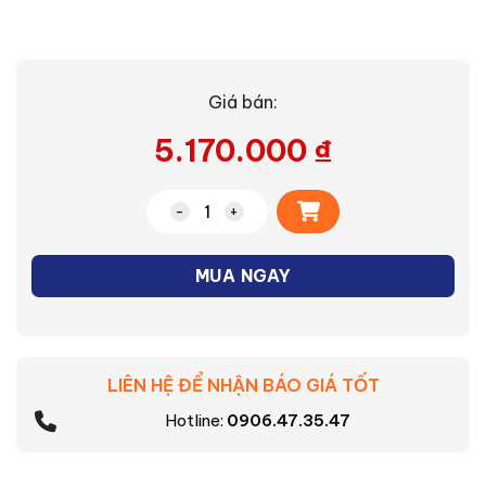
Giá bán:
5.170.000
₫
Alternative:
Lò vi sóng (NN-GD37HBYUE) số lượng
MUA NGAY
LIÊN HỆ ĐỂ NHẬN BÁO GIÁ TỐT
Hotline:
0906.47.35.47