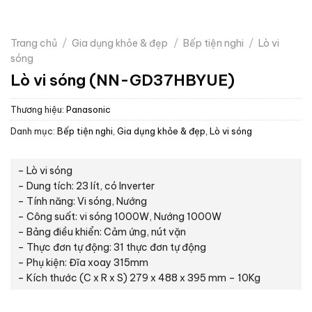
Trang chủ
/
Gia dụng khỏe & đẹp
/
Bếp tiện nghi
/
Lò vi
sóng
Lò vi sóng (NN-GD37HBYUE)
Thương hiệu:
Panasonic
Danh mục:
Bếp tiện nghi
,
Gia dụng khỏe & đẹp
,
Lò vi sóng
– Lò vi sóng
– Dung tích: 23 lít, có Inverter
– Tính năng: Vi sóng, Nướng
– Công suất: vi sóng 1000W, Nướng 1000W
– Bảng điều khiển: Cảm ứng, nút vặn
– Thực đơn tự động: 31 thực đơn tự động
– Phụ kiện: Đĩa xoay 315mm
– Kích thước (C x R x S) 279 x 488 x 395 mm – 10Kg