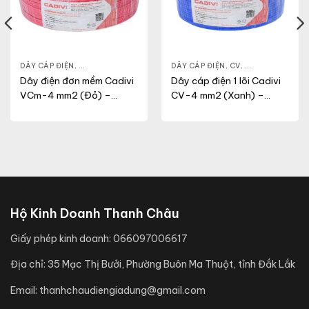
NG
,
VC
DÂY CÁP ĐIỆN
,
DÂY ĐIỆN DÂN DỤNG
,
VCM
DÂY CÁP ĐIỆN
,
CV
,
DÂY ĐIỆN DÂN 
Dây điện đơn mềm Cadivi
Dây cáp điện 1 lõi Cadivi
VCm-4 mm2 (Đỏ) –
CV-4 mm2 (Xanh) –
450/750V
0.6/1KV
Hộ Kinh Doanh Thanh Châu
Giấy phép kinh doanh:
066097006617
Địa chỉ:
35 Mạc Thị Bưởi, Phường Buôn Ma Thuột, tỉnh Đắk Lắk
Email:
thanhchaudiengiadung@gmail.com