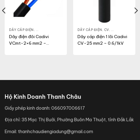
NG
,
VCM
DÂY CÁP ĐIỆN
,
DÂY ĐIỆN DÂN DỤNG
,
VCMT
DÂY CÁP ĐIỆN
,
CV
,
DÂY ĐIỆN DÂN 
Dây điện đôi Cadivi
Dây cáp điện 1 lõi Cadivi
VCmt-2×6 mm2 –
CV-25 mm2 – 0.6/1kV
300/500V
Hộ Kinh Doanh Thanh Châu
Giấy phép kinh doanh:
066097006617
Địa chỉ:
35 Mạc Thị Bưởi, Phường Buôn Ma Thuột, tỉnh Đắk Lắk
Email:
thanhchaudiengiadung@gmail.com