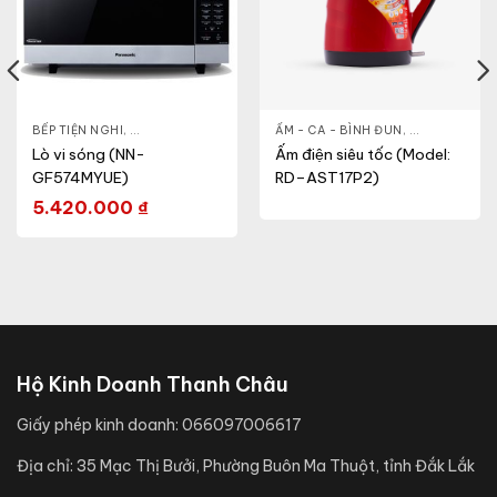
- CA - BÌNH
BẾP TIỆN NGHI
,
NỒI CƠM ĐIỆN
,
GIA DỤNG KHỎE & ĐẸP
,
ẤM - CA - BÌNH ĐUN
LÒ VI SÓNG
,
GIA DỤNG KH
Lò vi sóng (NN-
Ấm điện siêu tốc (Model:
GF574MYUE)
RD–AST17P2)
5.420.000
₫
Hộ Kinh Doanh Thanh Châu
Giấy phép kinh doanh:
066097006617
Địa chỉ:
35 Mạc Thị Bưởi, Phường Buôn Ma Thuột, tỉnh Đắk Lắk