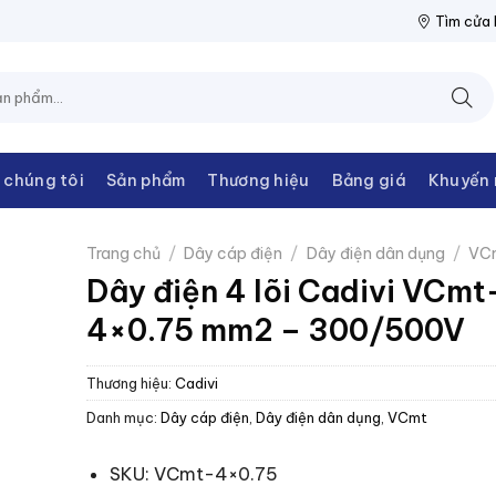
ĐIỆN THANH CHÂU
NPP THIẾT BỊ ĐIỆN THANH CHÂU
NPP THIẾT
Tìm cửa
 chúng tôi
Sản phẩm
Thương hiệu
Bảng giá
Khuyến 
Trang chủ
/
Dây cáp điện
/
Dây điện dân dụng
/
VC
Dây điện 4 lõi Cadivi VCmt
4×0.75 mm2 – 300/500V
Thương hiệu:
Cadivi
Danh mục:
Dây cáp điện
,
Dây điện dân dụng
,
VCmt
SKU: VCmt-4×0.75