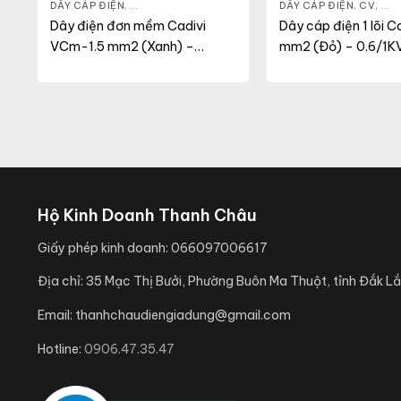
 DỤNG
DÂY CÁP ĐIỆN
,
DÂY ĐIỆN DÂN DỤNG
,
VCM
DÂY CÁP ĐIỆN
,
CV
,
DÂY
Dây điện đơn mềm Cadivi
Dây cáp điện 1 lõi 
VCm-1.5 mm2 (Xanh) –
mm2 (Đỏ) – 0.6/1K
450/750V
Hộ Kinh Doanh Thanh Châu
Giấy phép kinh doanh:
066097006617
Địa chỉ:
35 Mạc Thị Bưởi, Phường Buôn Ma Thuột, tỉnh Đắk Lắ
Email:
thanhchaudiengiadung@gmail.com
Hotline:
0906.47.35.47