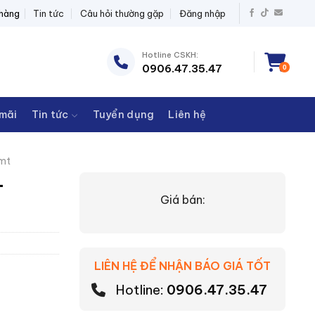
 BỊ ĐIỆN THANH CHÂU
 hàng
Tin tức
Câu hỏi thường gặp
Đăng nhập
Hotline CSKH:
0906.47.35.47
0
mãi
Tin tức
Tuyển dụng
Liên hệ
mt
-
Giá bán:
LIÊN HỆ ĐỂ NHẬN BÁO GIÁ TỐT
Hotline:
0906.47.35.47