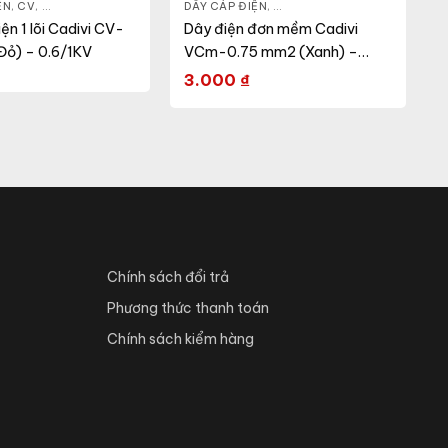
ỆN
,
CV
,
DÂY ĐIỆN DÂN DỤNG
DÂY CÁP ĐIỆN
,
DÂY ĐIỆN DÂN DỤNG
,
VCM
ện 1 lõi Cadivi CV-
Dây điện đơn mềm Cadivi
Đỏ) – 0.6/1KV
VCm-0.75 mm2 (Xanh) –
300/500V
3.000
₫
Chính sách đổi trả
Phương thức thanh toán
Chính sách kiểm hàng