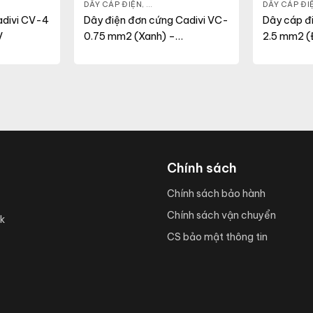
 ĐIỆN DÂN DỤNG
DÂY CÁP ĐIỆN
,
DÂY ĐIỆN DÂN DỤNG
,
VC
DÂY CÁP ĐI
Cadivi CV-4
Dây điện đơn cứng Cadivi VC-
Dây cáp đi
V
0.75 mm2 (Xanh) –
2.5 mm2 (
300/500V
Chính sách
Chính sách bảo hành
Chính sách vận chuyển
k
CS bảo mật thông tin