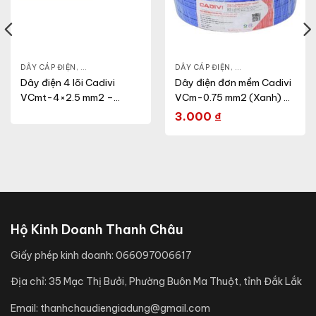
N DỤNG
DÂY CÁP ĐIỆN
,
DÂY ĐIỆN DÂN DỤNG
,
VCMT
DÂY CÁP ĐIỆN
,
DÂY ĐIỆN DÂN DỤN
Dây điện 4 lõi Cadivi
Dây điện đơn mềm Cadivi
VCmt-4×2.5 mm2 –
VCm-0.75 mm2 (Xanh) –
300/500V
300/500V
3.000
₫
Hộ Kinh Doanh Thanh Châu
Giấy phép kinh doanh:
066097006617
Địa chỉ:
35 Mạc Thị Bưởi, Phường Buôn Ma Thuột, tỉnh Đắk Lắk
Email:
thanhchaudiengiadung@gmail.com