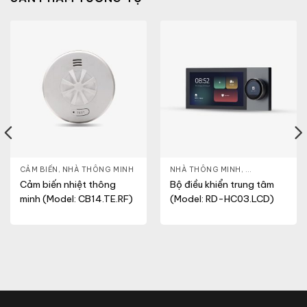
MINH
CẢM BIẾN
,
NHÀ THÔNG MINH
NHÀ THÔNG MINH
,
THIẾT BỊ TRUN
Cảm biến nhiệt thông
Bộ điều khiển trung tâm
minh (Model: CB14.TE.RF)
(Model: RD-HC03.LCD)