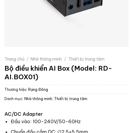
Trang chủ
/
Nhà thông minh
/
Thiết bị trung tâm
Bộ điều khiển AI Box (Model: RD-
AI.BOX01)
Thương hiệu:
Rạng Đông
Danh mục:
Nhà thông minh
,
Thiết bị trung tâm
AC/DC Adapter
Đầu vào: 100-240V/50-60Hz
Chuẩn đầu cắm DC: ∅2.5×5.5mm