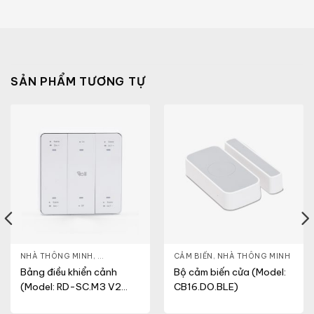
SẢN PHẨM TƯƠNG TỰ
NHÀ THÔNG MINH
,
ĐÈN THÔNG MINH
CẢM BIẾN
,
NHÀ THÔNG MINH
Bảng điều khiển cảnh
Bộ cảm biến cửa (Model:
(Model: RD-SC.M3 V2
CB16.DO.BLE)
(DC))