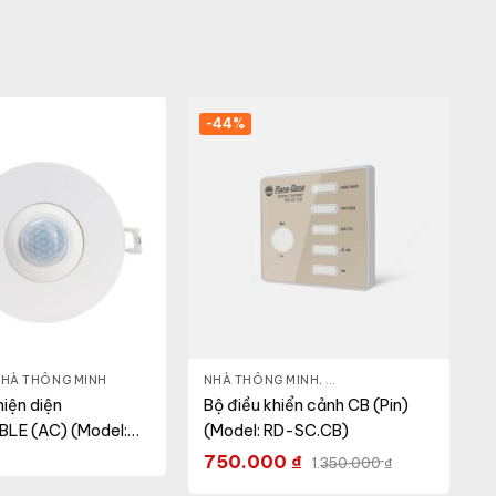
-44%
HÀ THÔNG MINH
NHÀ THÔNG MINH
,
ĐÈN THÔNG MINH
iện diện
Bộ điều khiển cảnh CB (Pin)
BLE (AC) (Model:
(Model: RD-SC.CB)
BLE (AC))
750.000
₫
1.350.000
₫