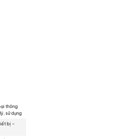
oại thông
ý, sử dụng
iết bị –