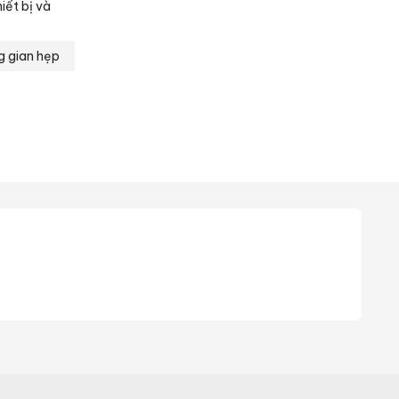
iết bị và
g gian hẹp