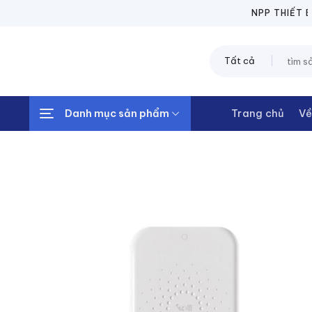
Chuyển
NPP THIẾT BỊ 
đến
nội
Tìm
dung
kiếm:
Danh mục sản phẩm
Trang chủ
Về