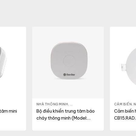
ẾT BỊ TRUNG TÂM
NHÀ THÔNG MINH
,
THIẾT BỊ TRUNG TÂM
CẢM BIẾN
,
N
 tâm mini
Bộ điều khiển trung tâm báo
Cảm biến h
cháy thông minh (Model:
CB15.RAD.
BC.GW01)
CB15.RAD.