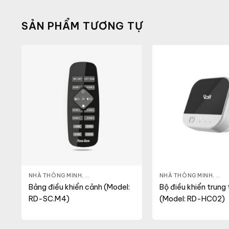
SẢN PHẨM TƯƠNG TỰ
INH
NHÀ THÔNG MINH
,
ĐÈN THÔNG MINH
NHÀ THÔNG MINH
,
THI
Bảng điều khiển cảnh (Model:
Bộ điều khiển trung
RD-SC.M4)
(Model: RD-HC02)