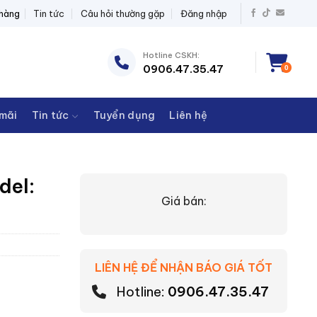
T BỊ ĐIỆN THANH CHÂU
 hàng
Tin tức
Câu hỏi thường gặp
Đăng nhập
Hotline CSKH:
0906.47.35.47
0
mãi
Tin tức
Tuyển dụng
Liên hệ
del:
Giá bán:
LIÊN HỆ ĐỂ NHẬN BÁO GIÁ TỐT
Hotline:
0906.47.35.47