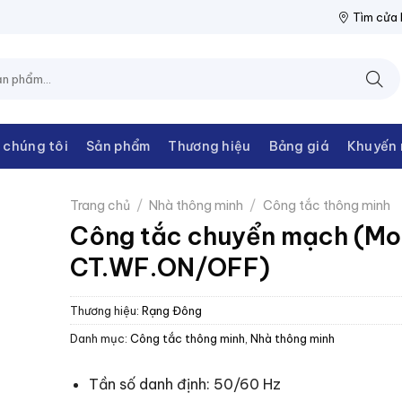
ĐIỆN THANH CHÂU
NPP THIẾT BỊ ĐIỆN THANH CHÂU
NPP THIẾ
Tìm cửa
 chúng tôi
Sản phẩm
Thương hiệu
Bảng giá
Khuyến 
Trang chủ
/
Nhà thông minh
/
Công tắc thông minh
Công tắc chuyển mạch (Mo
CT.WF.ON/OFF)
Thương hiệu:
Rạng Đông
Danh mục:
Công tắc thông minh
,
Nhà thông minh
Tần số danh định: 50/60 Hz