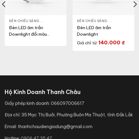
NLIGHT
ĐÈN CHIẾU SÁNG
,
THIẾT BỊ CHIẾU SÁNG
,
ĐÈN LED DOWNLIGHT
ĐÈN CHIẾU SÁNG
,
THIẾT BỊ CHIẾU SÁNG
,
ĐÈN LED DOWN
Đèn LED âm trần
Đèn LED âm trần
Downlight đổi màu
Downlight
(Model: AT17 ĐM 90/7W)
140.000
₫
Giá chỉ từ:
Hộ Kinh Doanh Thanh Châu
Giấy phép kinh doanh:
066097006617
Địa chỉ:
35 Mạc Thị Bưởi, Phường Buôn Ma Thuột, tỉnh Đắk Lắk
Email:
thanhchaudiengiadung@gmail.com
Hotline:
0906.47.35.47