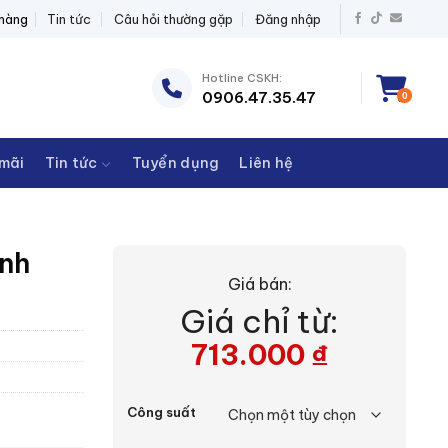
 BỊ ĐIỆN THANH CHÂU
 hàng
Tin tức
Câu hỏi thường gặp
Đăng nhập
Hotline CSKH:
0906.47.35.47
0
mãi
Tin tức
Tuyển dụng
Liên hệ
inh
Giá bán:
Giá chỉ từ:
713.000
₫
Công suất