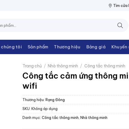
IỆN THANH CHÂU
NPP THIẾT BỊ ĐIỆN THANH CHÂU
NPP THIẾT
Tìm cửa
 chúng tôi
Sản phẩm
Thương hiệu
Bảng giá
Khuyến 
Trang chủ
/
Nhà thông minh
/
Công tắc thông minh
Công tắc cảm ứng thông m
wifi
Thương hiệu:
Rạng Đông
SKU:
Không áp dụng
Danh mục:
Công tắc thông minh
,
Nhà thông minh