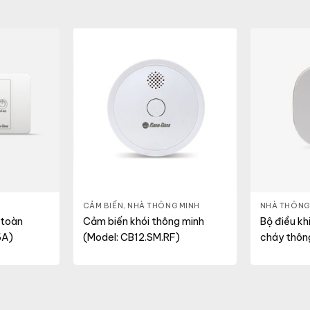
ẮM THÔNG MINH
CẢM BIẾN
,
NHÀ THÔNG MINH
NHÀ THÔNG
 toàn
Cảm biến khói thông minh
Bộ điều kh
6A)
(Model: CB12.SM.RF)
cháy thôn
BC.GW01)