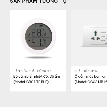
SẢN PHẨM TƯƠNG TỰ
CẢM BIẾN
,
NHÀ THÔNG MINH
NHÀ THÔNG MINH
,
Ổ C
Bộ cảm biến nhiệt độ, độ ẩm
Ổ cắm máy bơm an
(Model: CB07.TE.BLE)
(Model: OC03.MB 1