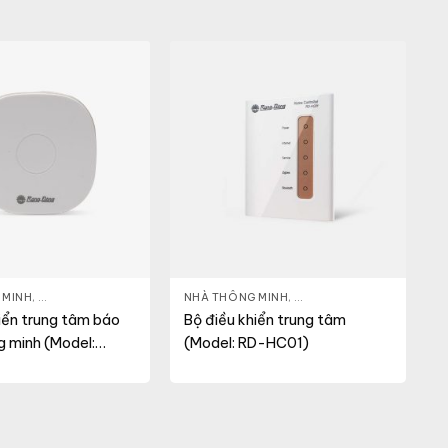
 MINH
,
THIẾT BỊ TRUNG TÂM
NHÀ THÔNG MINH
,
THIẾT BỊ TRUNG TÂM
iển trung tâm báo
Bộ điều khiển trung tâm
g minh (Model:
(Model: RD-HC01)