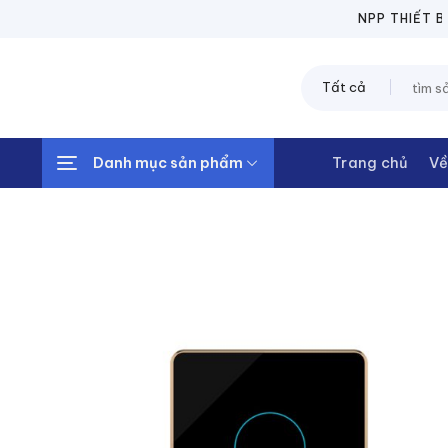
Chuyển
NPP THIẾT BỊ Đ
đến
nội
Tìm
dung
kiếm:
Danh mục sản phẩm
Trang chủ
Về