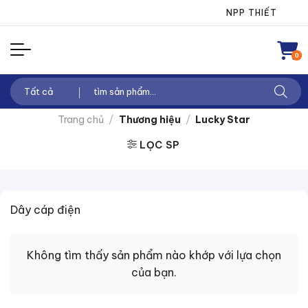
Chuyển
NPP THIẾT BỊ ĐI
đến
nội
0
dung
Tìm
kiếm:
Trang chủ
/
Thương hiệu
/
Lucky Star
LỌC SP
Dây cáp điện
Không tìm thấy sản phẩm nào khớp với lựa chọn
của bạn.