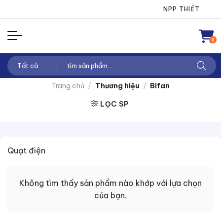
Chuyển
NPP THIẾT BỊ ĐI
đến
nội
0
dung
Tìm
kiếm:
Trang chủ
/
Thương hiệu
/
Bifan
LỌC SP
Quạt điện
Không tìm thấy sản phẩm nào khớp với lựa chọn
của bạn.