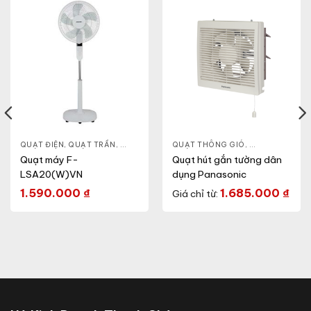
QUẠT TRẦN
QUẠT ĐIỆN, QUẠT TRẦN
,
QUẠT GẮN TƯỜNG
,
QUẠT ĐỨNG
QUẠT THÔNG GIÓ
,
QUẠT ĐIỆN, Q
Quạt máy F-
Quạt hút gắn tường dân
LSA20(W)VN
dụng Panasonic
1.590.000
₫
1.685.000
₫
Giá chỉ từ: