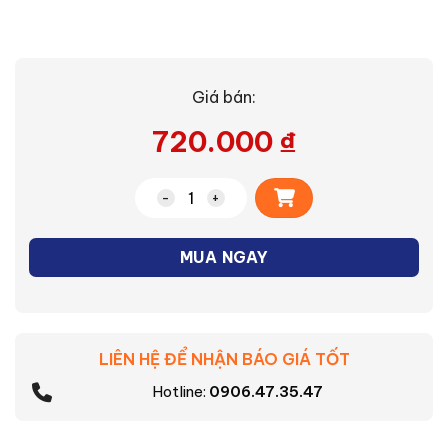
Giá bán:
720.000
₫
Alternative:
Quạt treo cơ Nanoco NWF1614GR (màu g
MUA NGAY
LIÊN HỆ ĐỂ NHẬN BÁO GIÁ TỐT
Hotline:
0906.47.35.47