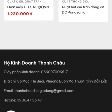
ẦN
,
QUẠT ĐIỆN, QUẠT TRẦN
QUẠT ĐIỆN, QUẠT TRẦN
,
QUẠT ĐỨNG
QUẠT THÔNG GIÓ
,
QUẠT ÂM TRẦ
Quạt máy F-LSA10(K)VN
Quạt hút âm trần động cơ
DC Panasonic
1.230.000
₫
Hộ Kinh Doanh Thanh Châu
Giấy phép kinh doanh:
066097006617
Địa chỉ:
35 Mạc Thị Bưởi, Phường Buôn Ma Thuột, tỉnh Đắk Lắk
Email:
thanhchaudiengiadung@gmail.com
Hotline:
0906.47.35.47