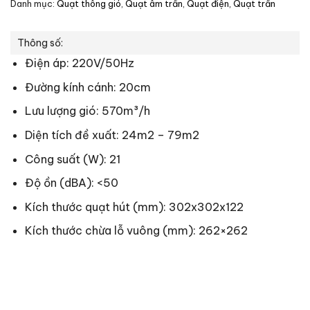
Danh mục:
Quạt thông gió
,
Quạt âm trần
,
Quạt điện, Quạt trần
Thông số:
Điện áp: 220V/50Hz
Đường kính cánh: 20cm
Lưu lượng gió: 570m³/h
Diện tích đề xuất: 24m2 – 79m2
Công suất (W): 21
Độ ồn (dBA): <50
Kích thước quạt hút (mm): 302x302x122
Kích thước chừa lỗ vuông (mm): 262×262