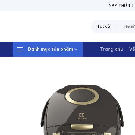
Chuyển
NPP THIẾT BỊ ĐIỆN 
đến
nội
Tìm
dung
kiếm:
Danh mục sản phẩm
Trang chủ
Về