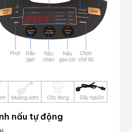
ình nấu tự động
u: