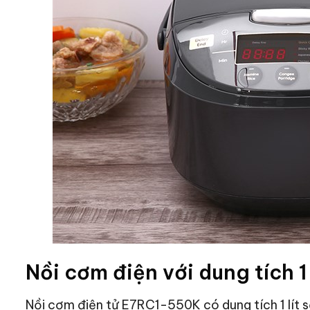
Nồi cơm điện với dung tích 1 
Nồi cơm điện tử E7RC1-550K có dung tích 1 lít s