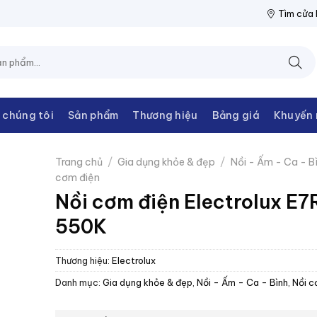
THANH CHÂU
NPP THIẾT BỊ ĐIỆN THANH CHÂU
NPP THIẾT BỊ 
Tìm cửa
 chúng tôi
Sản phẩm
Thương hiệu
Bảng giá
Khuyến 
Trang chủ
/
Gia dụng khỏe & đẹp
/
Nồi - Ấm - Ca - B
cơm điện
Nồi cơm điện Electrolux E7
550K
Thương hiệu:
Electrolux
Danh mục:
Gia dụng khỏe & đẹp
,
Nồi - Ấm - Ca - Bình
,
Nồi c