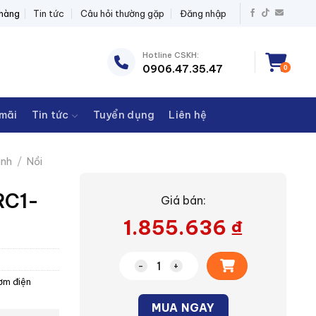
ĐIỆN THANH CHÂU
 hàng
Tin tức
Câu hỏi thường gặp
Đăng nhập
Hotline CSKH:
0906.47.35.47
0
mãi
Tin tức
Tuyển dụng
Liên hệ
ình
/
Nồi
RC1-
Giá bán:
1.855.636
₫
Nồi cơm điện Electrolux E7RC1-550
ơm điện
Alternative:
MUA NGAY