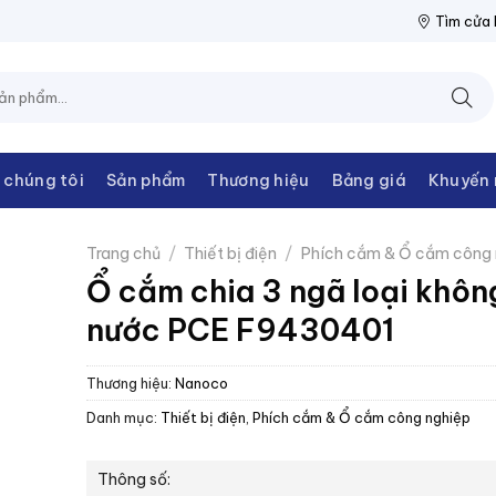
IỆN THANH CHÂU
NPP THIẾT BỊ ĐIỆN THANH CHÂU
NPP THIẾT
Tìm cửa
 chúng tôi
Sản phẩm
Thương hiệu
Bảng giá
Khuyến 
Trang chủ
/
Thiết bị điện
/
Phích cắm & Ổ cắm công 
Ổ cắm chia 3 ngã loại khôn
nước PCE F9430401
Thương hiệu:
Nanoco
Danh mục:
Thiết bị điện
,
Phích cắm & Ổ cắm công nghiệp
Thông số: