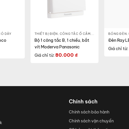
CÓ DÂY
THIẾT BỊ ĐIỆN
,
CÔNG TẮC Ổ CẮM
,
DÒNG MODERVA
BÓNG ĐÈN
,
oco
Bộ 1 công tắc B, 1 chiều, bắt
Đèn Ray L
vít Moderva Panasonic
Giá chỉ từ:
80.000
₫
Giá chỉ từ:
Chính sách
Chính sách bảo hành
Chính sách vận chuyển
k