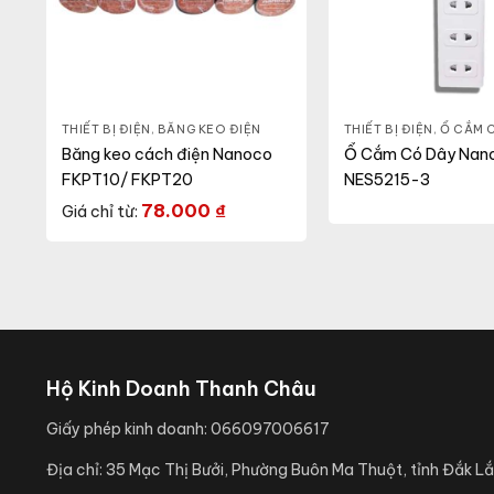
THIẾT BỊ ĐIỆN
,
BĂNG KEO ĐIỆN
THIẾT BỊ ĐIỆN
,
Ổ CẮM 
Băng keo cách điện Nanoco
Ổ Cắm Có Dây Nan
FKPT10/ FKPT20
NES5215-3
78.000
₫
Giá chỉ từ:
Hộ Kinh Doanh Thanh Châu
Giấy phép kinh doanh:
066097006617
Địa chỉ:
35 Mạc Thị Bưởi, Phường Buôn Ma Thuột, tỉnh Đắk Lắ