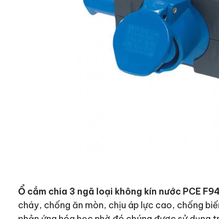
Ổ cắm chia 3 ngã loại không kín nước PCE F
cháy, chống ăn mòn, chịu áp lực cao, chống biế
phản ứng hóa học nhờ đó chúng được sử dụng tron