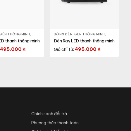
ĐÈN THÔNG MINH
,
THIẾT BỊ ĐIỆN
BÓNG ĐÈN
,
ĐÈN THÔNG MINH
,
THIẾT BỊ ĐIỆN
ED thanh thông minh
Đèn Ray LED thanh thông minh
495.000
₫
495.000
₫
Giá chỉ từ:
Chính sách đổi trả
Phương thức thanh toán