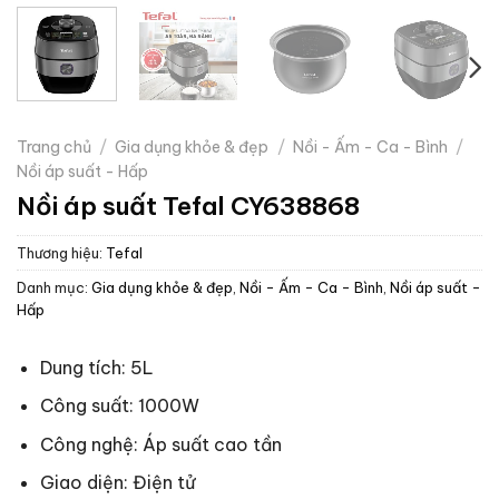
Trang chủ
/
Gia dụng khỏe & đẹp
/
Nồi - Ấm - Ca - Bình
/
Nồi áp suất - Hấp
Nồi áp suất Tefal CY638868
Thương hiệu:
Tefal
Danh mục:
Gia dụng khỏe & đẹp
,
Nồi - Ấm - Ca - Bình
,
Nồi áp suất -
Hấp
Dung tích: 5L
Công suất: 1000W
Công nghệ: Áp suất cao tần
Giao diện: Điện tử