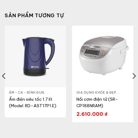
SẢN PHẨM TƯƠNG TỰ
& ĐẸP
,
ẤM - CA - BÌNH ĐUN
LÒ VI SÓNG
,
GIA DỤNG KHỎE & ĐẸP
GIA DỤNG KHỎE & ĐẸP
,
NỒI - ẤM - CA - BÌNH
,
NỒI - ẤM -
Ấm điện siêu tốc 1,7 lít
Nồi cơm điện tử (SR-
(Model: RD–AST17P1.E)
CP188NRAM)
2.610.000
₫