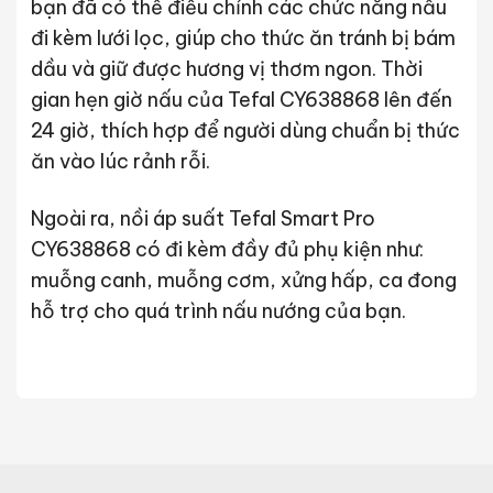
bạn đã có thể điều chỉnh các chức năng nấu
đi kèm lưới lọc, giúp cho thức ăn tránh bị bám
dầu và giữ được hương vị thơm ngon. Thời
gian hẹn giờ nấu của Tefal CY638868 lên đến
24 giờ, thích hợp để người dùng chuẩn bị thức
ăn vào lúc rảnh rỗi.
Ngoài ra, nồi áp suất Tefal Smart Pro
CY638868 có đi kèm đầy đủ phụ kiện như:
muỗng canh, muỗng cơm, xửng hấp, ca đong
hỗ trợ cho quá trình nấu nướng của bạn.