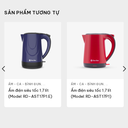
SẢN PHẨM TƯƠNG TỰ
- CA - BÌNH
ẤM - CA - BÌNH ĐUN
,
NỒI CƠM ĐIỆN
,
GIA DỤNG KHỎE & ĐẸP
ẤM - CA - BÌNH ĐUN
,
NỒI - ẤM - CA - BÌNH
,
GIA DỤNG KH
Ấm điện siêu tốc 1,7 lít
Ấm điện siêu tốc 1,7 lít
(Model: RD–AST17P1.E)
(Model: RD-AST17P1)