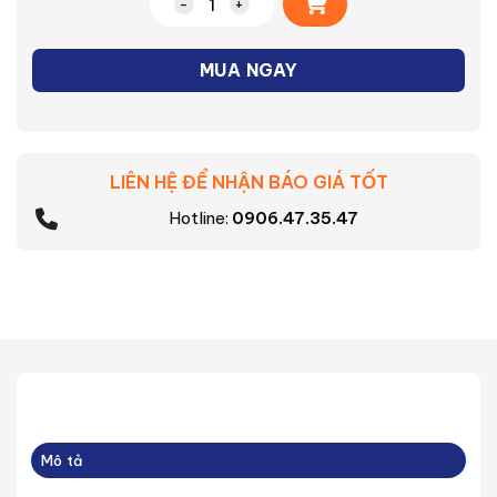
Bàn ủi hơi nước Philips DST5040/80 số 
MUA NGAY
LIÊN HỆ ĐỂ NHẬN BÁO GIÁ TỐT
Hotline:
0906.47.35.47
Mô tả