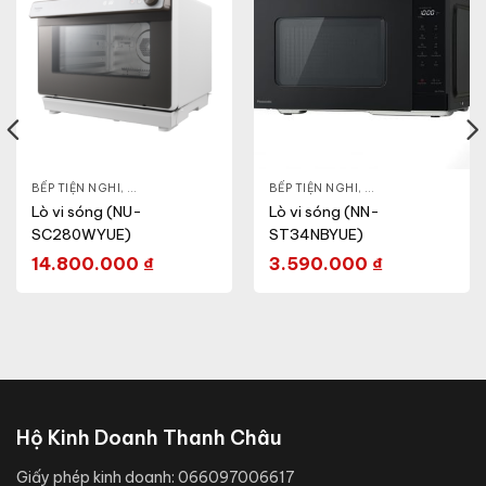
- CA - BÌNH
BẾP TIỆN NGHI
,
NỒI CƠM ĐIỆN
,
GIA DỤNG KHỎE & ĐẸP
,
BẾP TIỆN NGHI
LÒ VI SÓNG
,
GIA DỤNG KHỎE & 
Lò vi sóng (NU-
Lò vi sóng (NN-
SC280WYUE)
ST34NBYUE)
14.800.000
₫
3.590.000
₫
Hộ Kinh Doanh Thanh Châu
Giấy phép kinh doanh:
066097006617