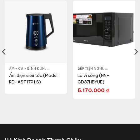
- CA - BÌNH
ẤM - CA - BÌNH ĐUN
,
NỒI CƠM ĐIỆN
,
GIA DỤNG KHỎE & ĐẸP
BẾP TIỆN NGHI
,
NỒI - ẤM - CA - BÌNH
,
GIA DỤNG KHỎE & 
Ấm điện siêu tốc (Model:
Lò vi sóng (NN-
RD-AST17P1.S)
GD37HBYUE)
5.170.000
₫