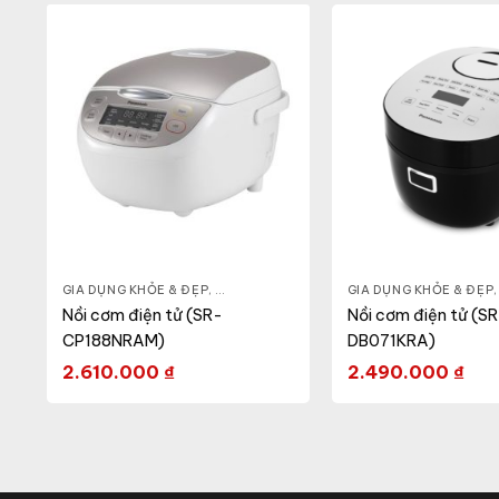
 ĐẸP
,
LÒ VI SÓNG
GIA DỤNG KHỎE & ĐẸP
,
NỒI - ẤM - CA - BÌNH
GIA DỤNG KHỎE & ĐẸP
,
NỒI CƠM ĐIỆN
Nồi cơm điện tử (SR-
Nồi cơm điện tử (S
CP188NRAM)
DB071KRA)
2.610.000
₫
2.490.000
₫