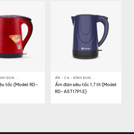
BÌNH ĐUN
ĐIỆN
,
GIA DỤNG KHỎE & ĐẸP
ẤM - CA - BÌNH ĐUN
,
NỒI - ẤM - CA - BÌNH
,
GIA DỤNG KHỎE & ĐẸP
,
iêu tốc (Model: RD–
Ấm điện siêu tốc 1,7 lít (Model:
RD–AST17P1.E)