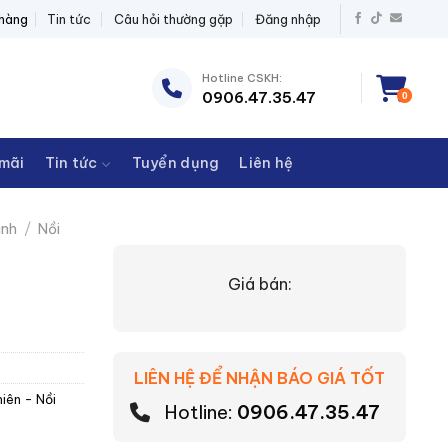
Ị ĐIỆN THANH CHÂU
 hàng
Tin tức
Câu hỏi thường gặp
Đăng nhập
Hotline CSKH:
0906.47.35.47
0
mãi
Tin tức
Tuyển dụng
Liên hệ
ình
/
Nồi
Giá bán:
LIÊN HỆ ĐỂ NHẬN BÁO GIÁ TỐT
hiên - Nồi
Hotline:
0906.47.35.47