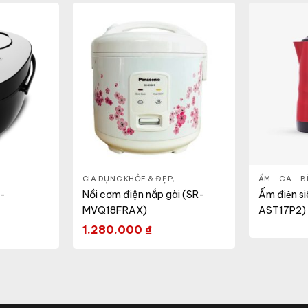
,
NỒI - ẤM - CA - BÌNH
GIA DỤNG KHỎE & ĐẸP
,
NỒI CƠM ĐIỆN
,
NỒI - ẤM - CA - BÌNH
ẤM - CA - 
,
NỒI CƠM 
R-
Nồi cơm điện nắp gài (SR-
Ấm điện s
MVQ18FRAX)
AST17P2)
1.280.000
₫