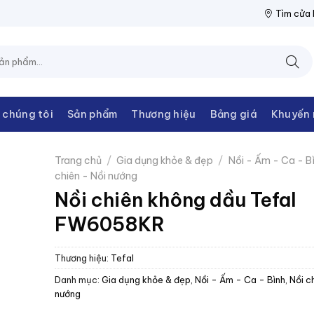
ỆN THANH CHÂU
NPP THIẾT BỊ ĐIỆN THANH CHÂU
NPP THIẾT B
Tìm cửa
 chúng tôi
Sản phẩm
Thương hiệu
Bảng giá
Khuyến 
Trang chủ
/
Gia dụng khỏe & đẹp
/
Nồi - Ấm - Ca - B
chiên - Nồi nướng
Nồi chiên không dầu Tefal
FW6058KR
Thương hiệu:
Tefal
Danh mục:
Gia dụng khỏe & đẹp
,
Nồi - Ấm - Ca - Bình
,
Nồi c
nướng