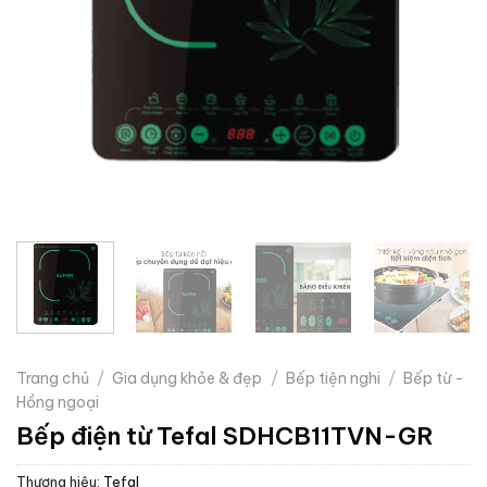
Trang chủ
/
Gia dụng khỏe & đẹp
/
Bếp tiện nghi
/
Bếp từ -
Hồng ngoại
Bếp điện từ Tefal SDHCB11TVN-GR
Thương hiệu:
Tefal