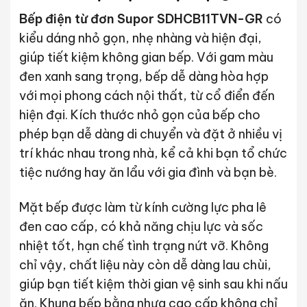
Bếp điện từ đơn Supor SDHCB11TVN-GR
có
kiểu dáng nhỏ gọn, nhẹ nhàng và hiện đại,
giúp tiết kiệm không gian bếp. Với gam màu
đen xanh sang trọng, bếp dễ dàng hòa hợp
với mọi phong cách nội thất, từ cổ điển đến
hiện đại. Kích thước nhỏ gọn của bếp cho
phép bạn dễ dàng di chuyển và đặt ở nhiều vị
trí khác nhau trong nhà, kể cả khi bạn tổ chức
tiệc nướng hay ăn lẩu với gia đình và bạn bè.
Mặt bếp được làm từ kính cường lực pha lê
đen cao cấp, có khả năng chịu lực và sốc
nhiệt tốt, hạn chế tình trạng nứt vỡ. Không
chỉ vậy, chất liệu này còn dễ dàng lau chùi,
giúp bạn tiết kiệm thời gian vệ sinh sau khi nấu
ăn. Khung bếp bằng nhựa cao cấp không chỉ