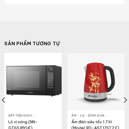
SẢN PHẨM TƯƠNG TỰ
& ĐẸP
,
BẾP TIỆN NGHI
LÒ VI SÓNG
,
GIA DỤNG KHỎE & ĐẸP
,
ẤM - CA - BÌNH ĐUN
LÒ VI SÓNG
,
GIA DỤNG KH
Lò vi sóng (NN-
Ấm điện siêu tốc 1,7 lít
GT65JBYUE)
(Model: RD-AST17ST2.E)