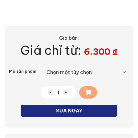
Giá bán:
Giá chỉ từ:
6.300
₫
Alternative:
Mã sản phẩm
Khớp nối dây nguồn dùng cho đèn LED d
MUA NGAY