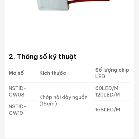
2. Thông số kỹ thuật
Số lượng chip
Mã số
Kích thước
LED
NSTID-
60LED/M
CW08
120LED/M
Khớp nối dây nguồn
(15cm)
NSTID-
168LED/M
CW10