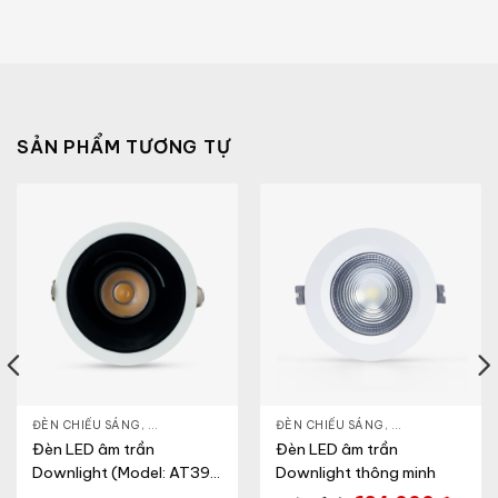
SẢN PHẨM TƯƠNG TỰ
NLIGHT
ĐÈN CHIẾU SÁNG
,
THIẾT BỊ CHIẾU SÁNG
,
ĐÈN LED DOWNLIGHT
ĐÈN CHIẾU SÁNG
,
THIẾT BỊ CHIẾU SÁNG
,
ĐÈN LED DOWN
Đèn LED âm trần
Đèn LED âm trần
Downlight (Model: AT39
Downlight thông minh
76/12W)