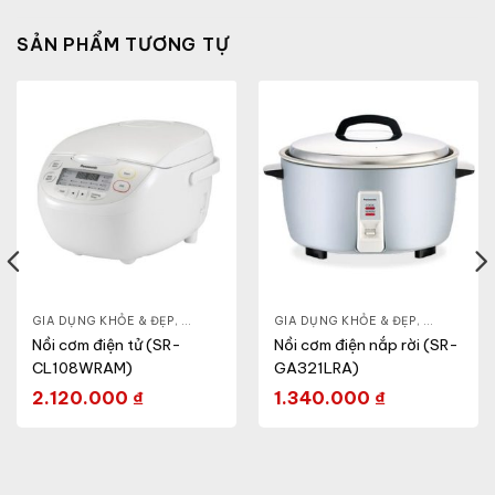
SẢN PHẨM TƯƠNG TỰ
& ĐẸP
,
GIA DỤNG KHỎE & ĐẸP
LÒ VI SÓNG
,
NỒI - ẤM - CA - BÌNH
GIA DỤNG KHỎE & ĐẸP
,
NỒI CƠM ĐIỆN
,
NỒI - ẤM -
Nồi cơm điện tử (SR-
Nồi cơm điện nắp rời (SR-
CL108WRAM)
GA321LRA)
2.120.000
₫
1.340.000
₫