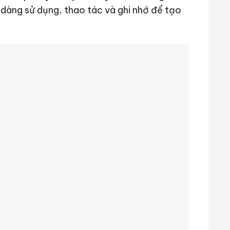
 dàng sử dụng, thao tác và ghi nhớ để tạo
 thấp, không rung lắc nhiều, không gây
 chịu thoải mái cho người dùng, không làm
t gia đình như xem tivi, làm việc, ngủ…
o lắp dễ dàng, thuận tiện cho việc vệ sinh
 nhiều thời gian, công sức. Chất liệu máy
o những lần sử dụng tiếp theo.