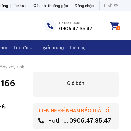
BỊ ĐIỆN THANH CHÂU
 hàng
Tin tức
Câu hỏi thường gặp
Đăng nhập
Hotline CSKH:
0906.47.35.47
0
mãi
Tin tức
Tuyển dụng
Liên hệ
Máy xay sinh
1166
Giá bán:
- Ép
LIÊN HỆ ĐỂ NHẬN BÁO GIÁ TỐT
Hotline:
0906.47.35.47