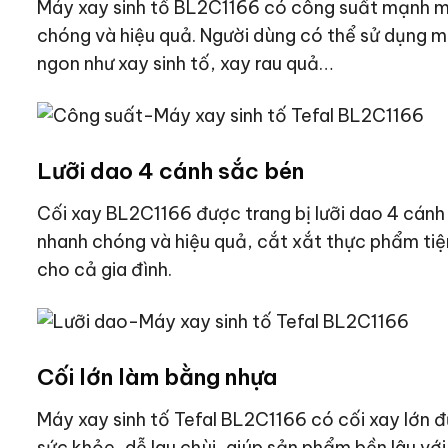
Máy xay sinh tố BL2C1166 có công suất mạnh 
chóng và hiệu quả. Người dùng có thể sử dụng m
ngon như xay sinh tố, xay rau quả…
Lưỡi dao 4 cánh sắc bén
Cối xay BL2C1166 được trang bị lưỡi dao 4 cán
nhanh chóng và hiệu quả, cắt xắt thực phẩm tiện 
cho cả gia đình.
Cối lớn làm bằng nhựa
Máy xay sinh tố Tefal BL2C1166 có cối xay lớn 
sức khỏe, dễ lau chùi, giúp sản phẩm bền lâu với t