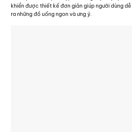
khiển được thiết kế đơn giản giúp người dùng dễ
ra những đồ uống ngon và ưng ý.
Vận hành êm ái
Máy xay sinh tố BL2C1166 vận hành êm ái, độ ồn
cảm giác khó chịu khi sử dụng, tạo cảm giác dễ
ảnh hưởng đến các hoạt động khác trong sinh hoạ
Vệ sinh dễ dàng
Các chi tiết, bộ phận máy xay sinh tố có thể thá
cũng như bảo quản trở nên đơn giản và không tốn
không bám dính thực phẩm nên không gây mùi ch