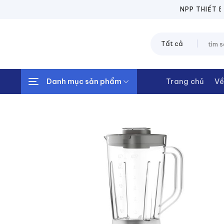
Chuyển
NPP THIẾT BỊ ĐI
đến
nội
Tìm
dung
kiếm:
Danh mục sản phẩm
Trang chủ
Về