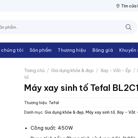
ỆN THANH CHÂU
NPP THIẾT BỊ ĐIỆN THANH CHÂU
NPP THIẾT 
Tìm cửa
 chúng tôi
Sản phẩm
Thương hiệu
Bảng giá
Khuyến 
Trang chủ
/
Gia dụng khỏe & đẹp
/
Xay - Vắt - Ép
/
tố
Máy xay sinh tố Tefal BL2C
Thương hiệu:
Tefal
Danh mục:
Gia dụng khỏe & đẹp
,
Máy xay sinh tố
,
Xay - Vắt 
Công suất: 450W