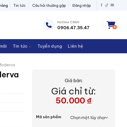
Ị ĐIỆN THANH CHÂU
 hàng
Tin tức
Câu hỏi thường gặp
Đăng nhập
Hotline CSKH:
0906.47.35.47
0
mãi
Tin tức
Tuyển dụng
Liên hệ
Moderva
derva
Giá bán:
Giá chỉ từ:
50.000
₫
Mã sản phẩm