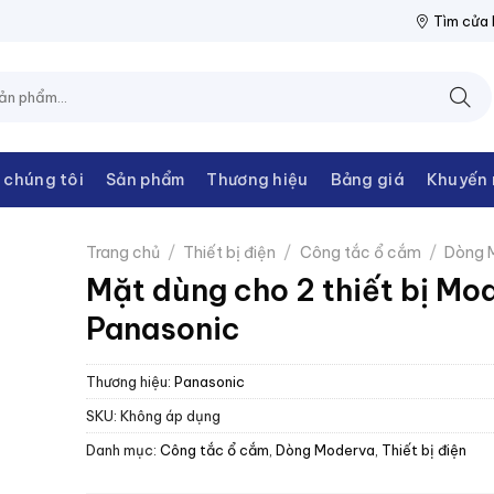
N THANH CHÂU
NPP THIẾT BỊ ĐIỆN THANH CHÂU
NPP THIẾT B
Tìm cửa
 chúng tôi
Sản phẩm
Thương hiệu
Bảng giá
Khuyến 
Trang chủ
/
Thiết bị điện
/
Công tắc ổ cắm
/
Dòng 
Mặt dùng cho 2 thiết bị Mo
Panasonic
Thương hiệu:
Panasonic
SKU:
Không áp dụng
Danh mục:
Công tắc ổ cắm
,
Dòng Moderva
,
Thiết bị điện