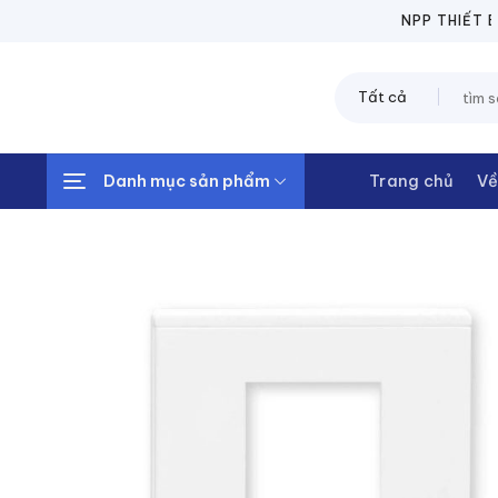
Chuyển
NPP THIẾT BỊ ĐIỆ
đến
nội
Tìm
dung
kiếm:
Danh mục sản phẩm
Trang chủ
Về