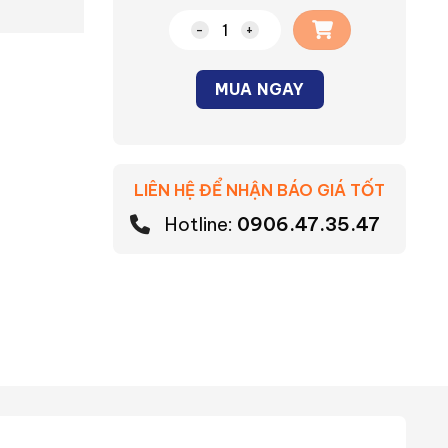
Mặt dùng cho 2 thiết bị Moderva P
MUA NGAY
Alternative:
LIÊN HỆ ĐỂ NHẬN BÁO GIÁ TỐT
Hotline:
0906.47.35.47