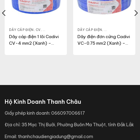
N DỤNG
DÂY CÁP ĐIỆN
,
CV
,
DÂY ĐIỆN DÂN DỤNG
DÂY CÁP ĐIỆN
,
DÂY ĐIỆN DÂN DỤN
Dây cáp điện 1 lõi Cadivi
Dây điện đơn cứng Cadivi
CV-4 mm2 (Xanh) –
VC-0.75 mm2 (Xanh) –
0.6/1KV
300/500V
Hộ Kinh Doanh Thanh Châu
Giấy phép kinh doanh:
066097006617
Địa chỉ:
35 Mạc Thị Bưởi, Phường Buôn Ma Thuột, tỉnh Đắk Lắk
Email:
thanhchaudiengiadung@gmail.com