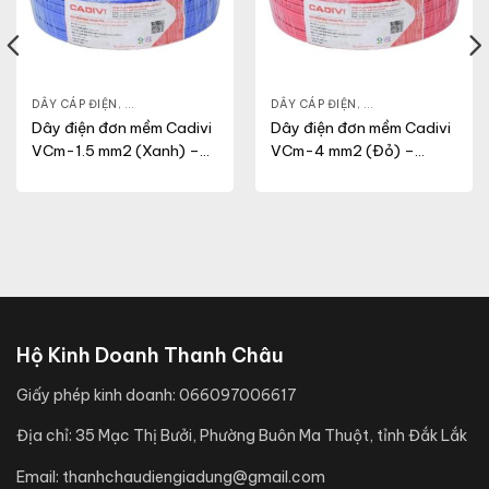
N DỤNG
DÂY CÁP ĐIỆN
,
DÂY ĐIỆN DÂN DỤNG
,
VCM
DÂY CÁP ĐIỆN
,
DÂY ĐIỆN DÂN DỤN
Dây điện đơn mềm Cadivi
Dây điện đơn mềm Cadivi
VCm-1.5 mm2 (Xanh) –
VCm-4 mm2 (Đỏ) –
450/750V
450/750V
Hộ Kinh Doanh Thanh Châu
Giấy phép kinh doanh:
066097006617
Địa chỉ:
35 Mạc Thị Bưởi, Phường Buôn Ma Thuột, tỉnh Đắk Lắk
Email:
thanhchaudiengiadung@gmail.com